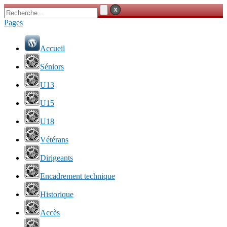
Pages
Accueil
Séniors
U13
U15
U18
Vétérans
Dirigeants
Encadrement technique
Historique
Accès