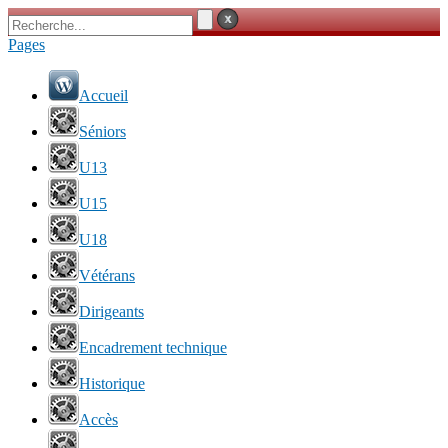
Pages
Accueil
Séniors
U13
U15
U18
Vétérans
Dirigeants
Encadrement technique
Historique
Accès