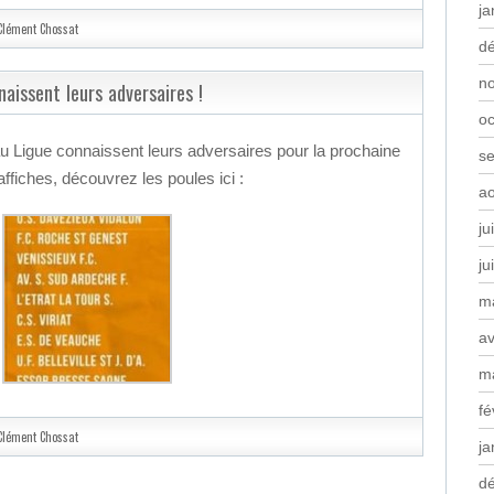
ja
Clément Chossat
d
n
issent leurs adversaires !
oc
u Ligue connaissent leurs adversaires pour la prochaine
s
ffiches, découvrez les poules ici :
a
ju
ju
m
av
m
fé
Clément Chossat
ja
d