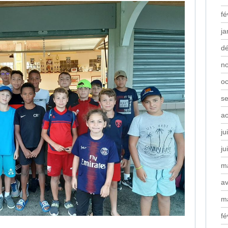
fé
ja
d
n
oc
s
a
ju
ju
m
av
m
fé