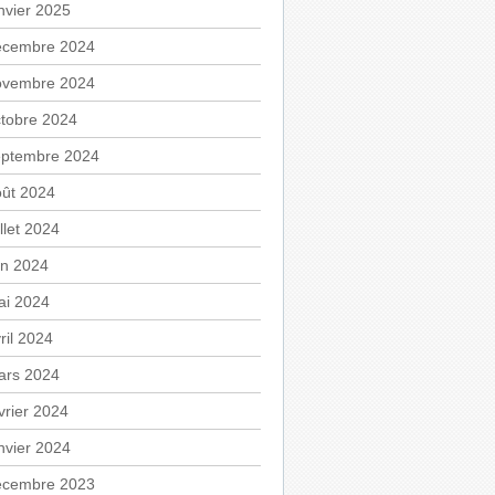
nvier 2025
écembre 2024
ovembre 2024
tobre 2024
eptembre 2024
oût 2024
illet 2024
in 2024
ai 2024
ril 2024
ars 2024
vrier 2024
nvier 2024
écembre 2023