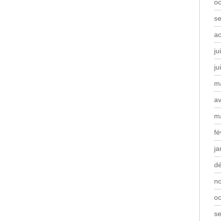
oc
s
a
ju
ju
m
av
m
fé
ja
d
n
oc
s