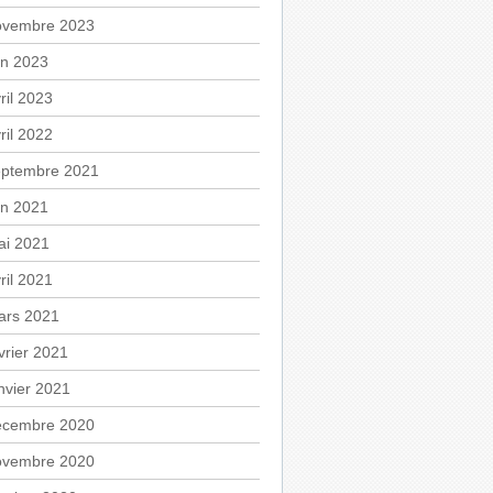
ovembre 2023
in 2023
ril 2023
ril 2022
eptembre 2021
in 2021
ai 2021
ril 2021
ars 2021
vrier 2021
nvier 2021
écembre 2020
ovembre 2020