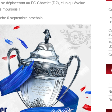
s se déplaceront au FC Chatelet (D2), club qui évolue
s moursois !
Ca
anche 6 septembre prochain
Pr
U
Ca
2
Pr
U
Ca
In
No
R