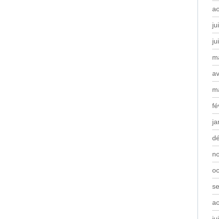
a
ju
ju
m
av
m
fé
ja
d
n
oc
s
a
ju