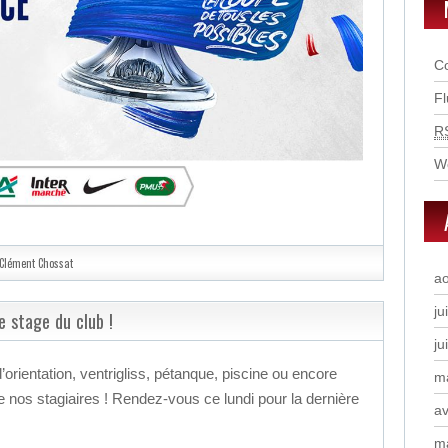
C
F
R
W
Clément Chossat
a
ju
e stage du club !
ju
’orientation, ventrigliss, pétanque, piscine ou encore
m
nos stagiaires ! Rendez-vous ce lundi pour la dernière
av
m