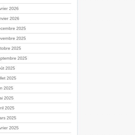
vrier 2026
nvier 2026
écembre 2025
ovembre 2025
tobre 2025
eptembre 2025
oût 2025
illet 2025
in 2025
ai 2025
ril 2025
ars 2025
vrier 2025