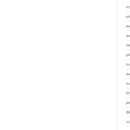
n
ju
av
av
s
ju
m
av
m
fé
ja
d
n