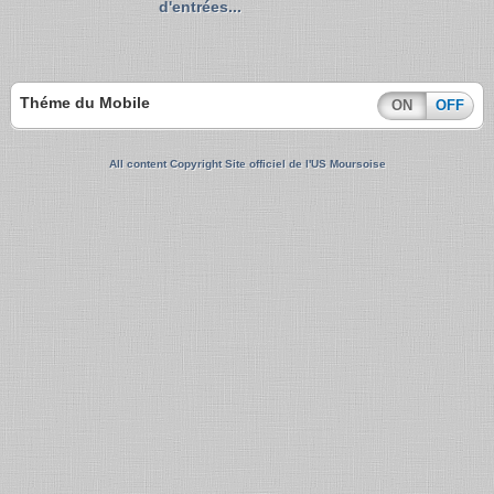
d'entrées...
Théme du Mobile
ON
OFF
All content Copyright Site officiel de l'US Moursoise