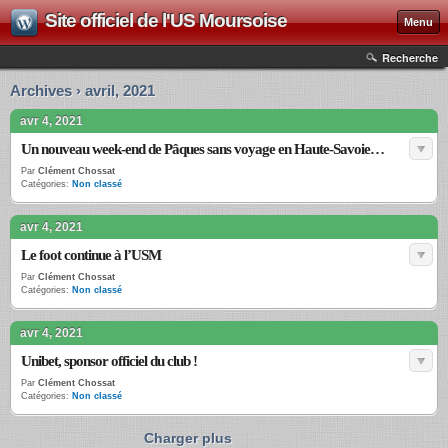
Site officiel de l'US Moursoise
Menu
Recherche
Archives › avril, 2021
avr 4, 2021
Un nouveau week-end de Pâques sans voyage en Haute-Savoie…
Par
Clément Chossat
Catégories:
Non classé
avr 4, 2021
Le foot continue à l’USM
Par
Clément Chossat
Catégories:
Non classé
avr 4, 2021
Unibet, sponsor officiel du club !
Par
Clément Chossat
Catégories:
Non classé
Charger plus