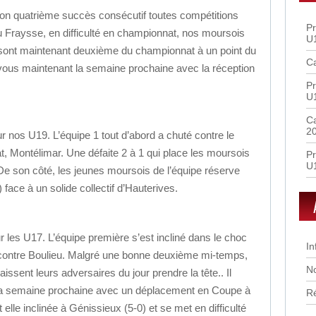
son quatrième succès consécutif toutes compétitions
Pr
u Fraysse, en difficulté en championnat, nos moursois
U
 sont maintenant deuxième du championnat à un point du
Ca
vous maintenant la semaine prochaine avec la réception
Pr
U
Ca
2
 nos U19. L’équipe 1 tout d’abord a chuté contre le
, Montélimar. Une défaite 2 à 1 qui place les moursois
Pr
U
 De son côté, les jeunes moursois de l’équipe réserve
face à un solide collectif d’Hauterives.
r les U17. L’équipe première s’est incliné dans le choc
In
contre Boulieu. Malgré une bonne deuxième mi-temps,
No
laissent leurs adversaires du jour prendre la tête.. Il
 la semaine prochaine avec un déplacement en Coupe à
R
elle inclinée à Génissieux (5-0) et se met en difficulté