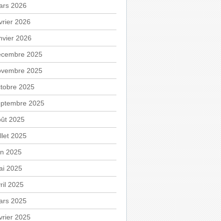
ars 2026
vrier 2026
nvier 2026
écembre 2025
ovembre 2025
tobre 2025
eptembre 2025
oût 2025
illet 2025
in 2025
ai 2025
ril 2025
ars 2025
vrier 2025