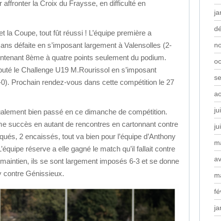
ffronter la Croix du Fraysse, en difficulté en
ja
d
t la Coupe, tout fût réussi ! L’équipe première a
ans défaite en s’imposant largement à Valensolles (2-
n
aintenant 8ème à quatre points seulement du podium.
oc
ébuté le Challenge U19 M.Rourissol en s’imposant
s
3-0). Prochain rendez-vous dans cette compétition le 27
a
ju
également bien passé en ce dimanche de compétition.
me succès en autant de rencontres en cartonnant contre
ju
ués, 2 encaissés, tout va bien pour l’équipe d’Anthony
m
équipe réserve a elle gagné le match qu’il fallait contre
av
e maintien, ils se sont largement imposés 6-3 et se donne
y contre Génissieux.
m
fé
ja