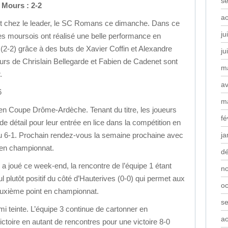
s
 Mours : 2-2
a
nt chez le leader, le SC Romans ce dimanche. Dans ce
ju
es moursois ont réalisé une belle performance en
2-2) grâce à des buts de Xavier Coffin et Alexandre
ju
eurs de Chrislain Bellegarde et Fabien de Cadenet sont
m
.
av
6
m
 en Coupe Drôme-Ardèche. Tenant du titre, les joueurs
fé
de détail pour leur entrée en lice dans la compétition en
u 6-1. Prochain rendez-vous la semaine prochaine avec
ja
 en championnat.
d
 a joué ce week-end, la rencontre de l’équipe 1 étant
n
l plutôt positif du côté d’Hauterives (0-0) qui permet aux
oc
euxième point en championnat.
s
i teinte. L’équipe 3 continue de cartonner en
a
toire en autant de rencontres pour une victoire 8-0