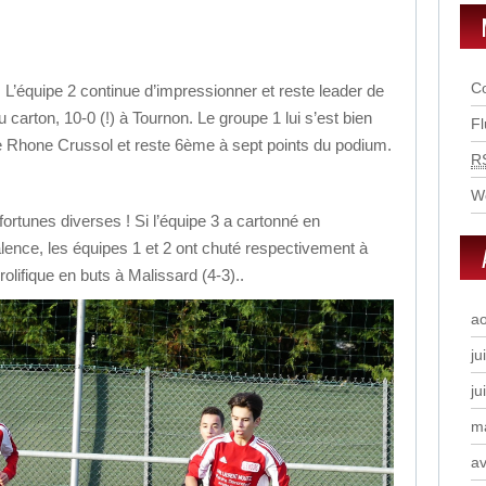
C
 L’équipe 2 continue d’impressionner et reste leader de
carton, 10-0 (!) à Tournon. Le groupe 1 lui s’est bien
F
re Rhone Crussol et reste 6ème à sept points du podium.
R
W
ortunes diverses ! Si l’équipe 3 a cartonné en
lence, les équipes 1 et 2 ont chuté respectivement à
olifique en buts à Malissard (4-3)..
a
ju
ju
m
av