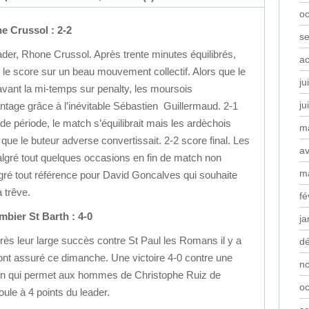
oc
e Crussol : 2-2
s
ader, Rhone Crussol. Après trente minutes équilibrés,
a
 le score sur un beau mouvement collectif. Alors que le
ju
vant la mi-temps sur penalty, les moursois
ju
antage grâce à l’inévitable Sébastien Guillermaud. 2-1
e période, le match s’équilibrait mais les ardèchois
m
que le buteur adverse convertissait. 2-2 score final. Les
av
algré tout quelques occasions en fin de match non
m
gré tout référence pour David Goncalves qui souhaite
a trêve.
fé
bier St Barth : 4-0
ja
rès leur large succès contre St Paul les Romans il y a
d
nt assuré ce dimanche. Une victoire 4-0 contre une
n
tien qui permet aux hommes de Christophe Ruiz de
oc
ule à 4 points du leader.