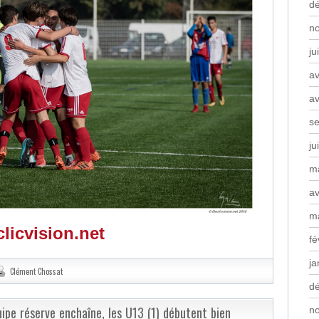
d
n
ju
av
av
s
ju
m
av
m
clicvision.net
fé
ja
Clément Chossat
d
ipe réserve enchaîne, les U13 (1) débutent bien
n