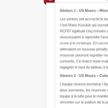
Séniors 1 : US Mours – Rhon
Les séniors ont accroché le le
c’est Manu Kuzuluk qui ouvrait
RCF07 égalisait cinq minutes a
réussissaient à reprendre l’av
score à la mi-temps. En second
obtenaient un nouveau penalty 
moursois pourront regretter m
convertis. Ce match reste mal
regagner le haut du tableau à l
Séniors 2 : US Mours – Colom
L’équipe réserve enchaîne ! Ap
deux semaines, les moursois o
équipe à la lutte pour le main
remonter sur le podium de la po