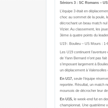
Séniors 3 : SC Romans – US
L’équipe 3 était en déplaceme
choc au sommet de la poule, l
décrochant un beau match nul (
Vizier. Au classement, les jou
3ème à quatre points du leader
U19 : Boulieu – US Mours : 1-
Les U19 continuent l’aventure
de Yann Bernard n’ont pas fait 
s’imposant largement à Boulie
un déplacement à Valensolles
En U17,
seule l’équipe réserve
reportée. Résultat, un match nu
moursois de décrocher leur d
En U15,
le week-end fut en dem
championnat. Une quatrième vic