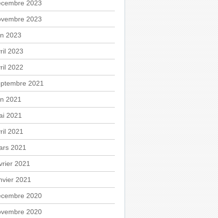
écembre 2023
ovembre 2023
in 2023
ril 2023
ril 2022
eptembre 2021
in 2021
ai 2021
ril 2021
ars 2021
vrier 2021
nvier 2021
écembre 2020
ovembre 2020