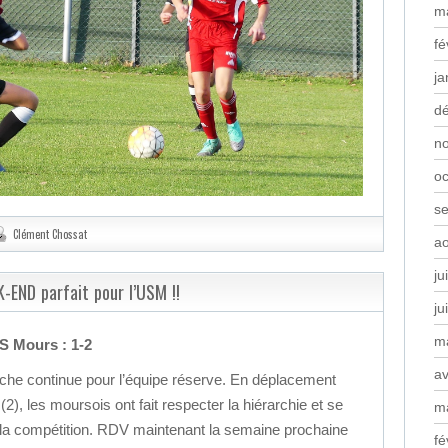
m
fé
ja
d
n
oc
s
Clément Chossat
a
ju
-END parfait pour l’USM !!
ju
m
US Mours : 1-2
av
he continue pour l’équipe réserve. En déplacement
2), les moursois ont fait respecter la hiérarchie et se
m
e la compétition. RDV maintenant la semaine prochaine
fé