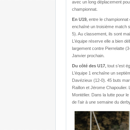
avec un long déplacement pour a
championnat.
En U19,
entre le championnat e
enchaîné un troisième match s
5). Au classement, ils sont m
L’équipe réserve elle a bien d
largement contre Pierrelatte (
Janvier prochain.
Du côté des U17,
tout s’est 
L’équipe 1 enchaîne un septiè
Davézieux (12-0). 45 buts marq
Raillon et Jérome Chapoulier. L’
Montélier. Dans la lutte pour l
de l’air à une semaine du derb