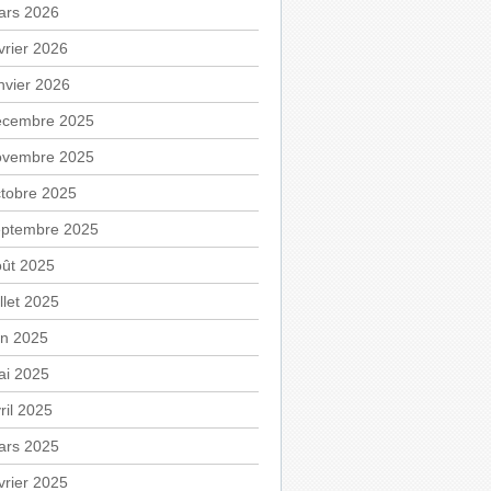
ars 2026
vrier 2026
nvier 2026
écembre 2025
ovembre 2025
tobre 2025
eptembre 2025
oût 2025
illet 2025
in 2025
ai 2025
ril 2025
ars 2025
vrier 2025