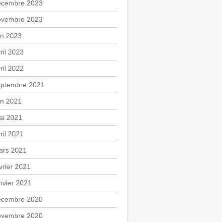
écembre 2023
ovembre 2023
in 2023
ril 2023
ril 2022
eptembre 2021
in 2021
ai 2021
ril 2021
ars 2021
vrier 2021
nvier 2021
écembre 2020
ovembre 2020