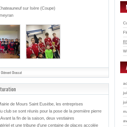
 Chateauneuf sur Isère (Coupe)
ntmeyran
C
F
R
W
Clément Chossat
a
turation
ju
ju
Mairie de Mours Saint Eusèbe, les entreprises
 du club se sont réunis pour la pose de la première pierre
m
vant la fin de la saison, deux vestiaires
av
tériel et une tribune d’une centaine de places accolée