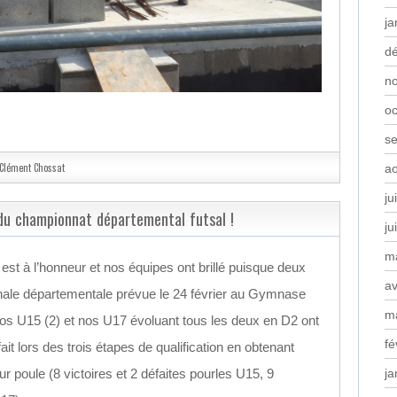
ja
d
n
oc
s
Clément Chossat
a
ju
 du championnat départemental futsal !
ju
m
l est à l’honneur et nos équipes ont brillé puisque deux
av
inale départementale prévue le 24 février au Gymnase
m
s U15 (2) et nos U17 évoluant tous les deux en D2 ont
fé
ait lors des trois étapes de qualification en obtenant
ja
r poule (8 victoires et 2 défaites pourles U15, 9