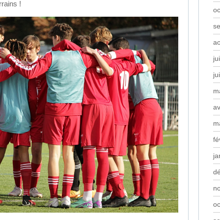
rains !
oc
s
a
ju
ju
m
av
m
fé
ja
d
n
oc