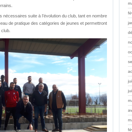
m
rrains.
fé
nécessaires suite à l’évolution du club, tant en nombre
ja
veau de pratique des catégories de jeunes et permettront
 club.
d
n
oc
s
a
ju
ju
m
av
m
fé