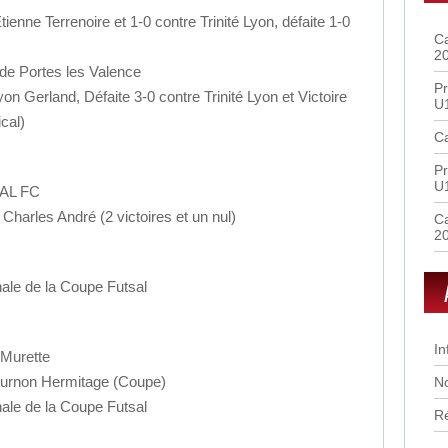
tienne Terrenoire et 1-0 contre Trinité Lyon, défaite 1-0
Ca
2
 de Portes les Valence
Pr
on Gerland, Défaite 3-0 contre Trinité Lyon et Victoire
U
cal)
Ca
Pr
U
OAL FC
Charles André (2 victoires et un nul)
Ca
2
inale de la Coupe Futsal
In
 Murette
Tournon Hermitage (Coupe)
No
inale de la Coupe Futsal
R