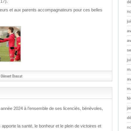
U17).
d
eurs et aux parents accompagnateurs pour ces belles
n
ju
av
av
s
ju
m
Clément Chossat
av
m
fé
ja
 année 2024 à l’ensemble de ses licenciés, bénévoles,
d
pporte la santé, le bonheur et le plein de victoires et
n