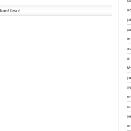
s
a
lément Chossat
ju
ju
m
av
m
fé
ja
d
n
oc
s
a