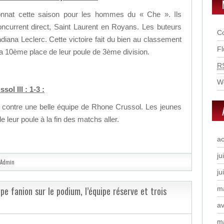
onnat cette saison pour les hommes du « Che ». Ils
ncurrent direct, Saint Laurent en Royans. Les buteurs
C
ndiana Leclerc. Cette victoire fait du bien au classement
F
a 10ème place de leur poule de 3ème division.
R
W
ol III : 1-3 :
 contre une belle équipe de Rhone Crussol. Les jeunes
leur poule à la fin des matchs aller.
a
ju
Admin
ju
pe fanion sur le podium, l’équipe réserve et trois
m
av
m