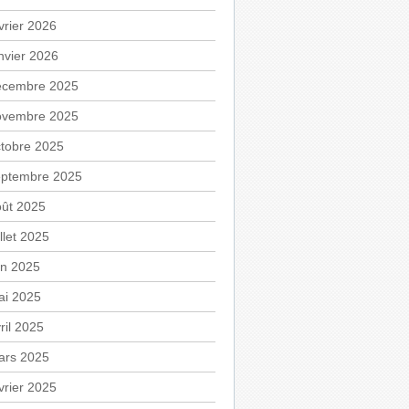
vrier 2026
nvier 2026
écembre 2025
ovembre 2025
tobre 2025
eptembre 2025
oût 2025
illet 2025
in 2025
ai 2025
ril 2025
ars 2025
vrier 2025