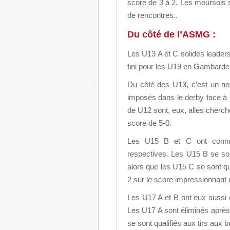
score de 3 à 2. Les moursois s
de rencontres..
Du côté de l’ASMG :
Les U13 A et C solides leaders
fini pour les U19 en Gambardell
Du côté des U13, c’est un n
imposés dans le derby face à
de U12 sont, eux, allés cherche
score de 5-0.
Les U15 B et C ont connus
respectives. Les U15 B se son
alors que les U15 C se sont qu
2 sur le score impressionnant 
Les U17 A et B ont eux aussi 
Les U17 A sont éliminés après
se sont qualifiés aux tirs aux 