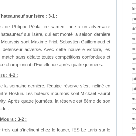
:
fé
ateauneuf sur Isère : 3-1 :
ja
s de Philippe Péalat ce samedi face à un adversaire
d
ateauneuf sur Isère, qui est monté la saison dernière
n
 Moursois sont Maxime Friol, Sebastien Guillermaud et
oc
défenseur adverse. Avec cette nouvelle victoire, les
match sans défaite toutes compétitions confondues et
s
e ce championnat d’Excellence après quatre journées.
a
s : 4-2 :
ju
e la semaine dernière, l’équipe réserve s’est incliné en
ju
ntre Hostun. Les buteurs moursois sont Mickael Faurot
m
lty. Après quatre journées, la réserve est 8ème de son
ader.
av
m
Mours : 3-2 :
fé
 trois qui s’inclinent chez le leader, l’ES Le Laris sur le