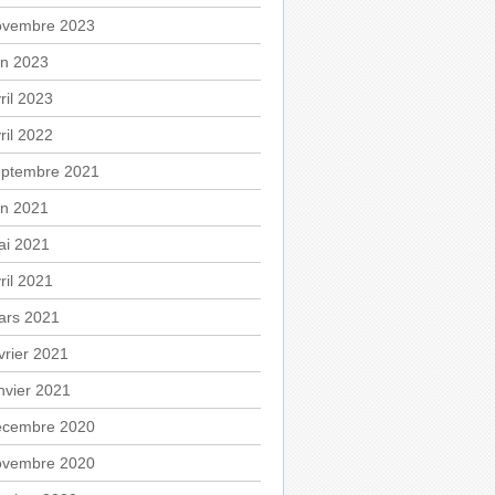
ovembre 2023
in 2023
ril 2023
ril 2022
eptembre 2021
in 2021
ai 2021
ril 2021
ars 2021
vrier 2021
nvier 2021
écembre 2020
ovembre 2020