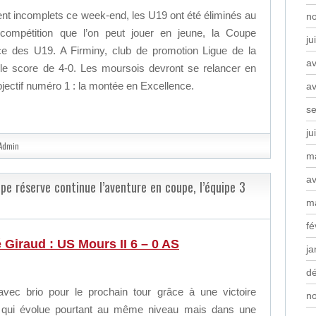
nt incomplets ce week-end, les U19 ont été éliminés au
n
compétition que l’on peut jouer en jeune, la Coupe
ju
e des U19. A Firminy, club de promotion Ligue de la
av
ur le score de 4-0. Les moursois devront se relancer en
bjectif numéro 1 : la montée en Excellence.
av
s
ju
Admin
m
av
pe réserve continue l’aventure en coupe, l’équipe 3
m
fé
 Giraud : US Mours II 6 – 0 AS
ja
d
 avec brio pour le prochain tour grâce à une victoire
n
e qui évolue pourtant au même niveau mais dans une