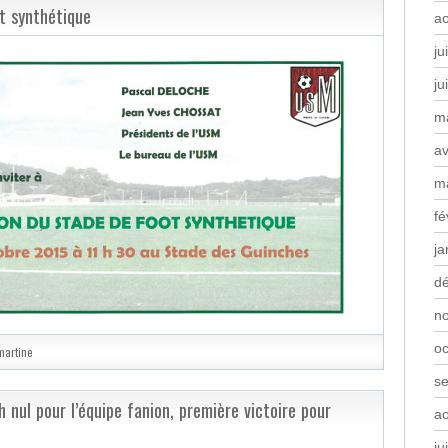
t synthétique
a
ju
ju
m
av
m
fé
ja
d
n
oc
martine
s
nul pour l’équipe fanion, première victoire pour
a
ju