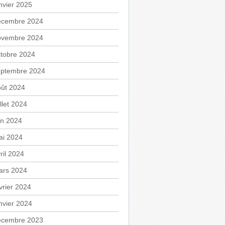
nvier 2025
écembre 2024
ovembre 2024
tobre 2024
eptembre 2024
oût 2024
illet 2024
in 2024
ai 2024
ril 2024
ars 2024
vrier 2024
nvier 2024
écembre 2023