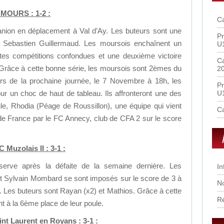
S MOURS : 1-2 :
Ca
 fanion en déplacement à Val d’Ay. Les buteurs sont une
Pr
t Sebastien Guillermaud. Les moursois enchaînent un
U
es compétitions confondues et une deuxième victoire
Ca
Grâce à cette bonne série, les moursois sont 2èmes du
2
rs de la prochaine journée, le 7 Novembre à 18h, les
Pr
our un choc de haut de tableau. Ils affronteront une des
U
ule, Rhodia (Péage de Roussillon), une équipe qui vient
Ca
 de France par le FC Annecy, club de CFA 2 sur le score
Muzolais II : 3-1 :
éserve après la défaite de la semaine dernière. Les
In
 Sylvain Mombard se sont imposés sur le score de 3 à
No
. Les buteurs sont Rayan (x2) et Mathios. Grâce à cette
R
nt à la 6ème place de leur poule.
int Laurent en Royans : 3-1 :