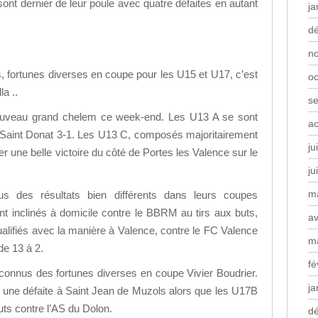
ont dernier de leur poule avec quatre défaites en autant
ja
d
n
, fortunes diverses en coupe pour les U15 et U17, c’est
oc
a ..
s
ouveau grand chelem ce week-end. Les U13 A se sont
a
 Saint Donat 3-1. Les U13 C, composés majoritairement
ju
r une belle victoire du côté de Portes les Valence sur le
ju
m
 des résultats bien différents dans leurs coupes
t inclinés à domicile contre le BBRM au tirs aux buts,
av
alifiés avec la manière à Valence, contre le FC Valence
m
de 13 à 2.
fé
connus des fortunes diverses en coupe Vivier Boudrier.
ja
 une défaite à Saint Jean de Muzols alors que les U17B
buts contre l’AS du Dolon.
d