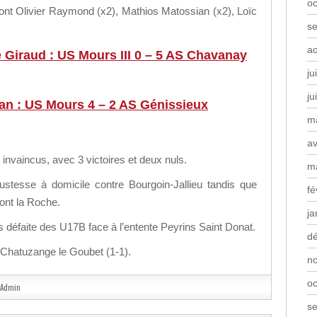
oc
sont Olivier Raymond (x2), Mathios Matossian (x2), Loïc
s
a
 Giraud : US Mours III 0 – 5 AS Chavanay
ju
ju
an : US Mours 4 – 2 AS Génissieux
m
av
invaincus, avec 3 victoires et deux nuls.
m
justesse à domicile contre Bourgoin-Jallieu tandis que
fé
Pont la Roche.
ja
 défaite des U17B face à l’entente Peyrins Saint Donat.
d
Chatuzange le Goubet (1-1).
n
oc
Admin
s