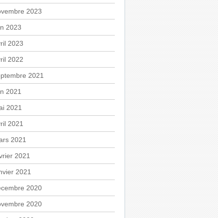
ovembre 2023
in 2023
ril 2023
ril 2022
eptembre 2021
in 2021
ai 2021
ril 2021
ars 2021
vrier 2021
nvier 2021
écembre 2020
ovembre 2020