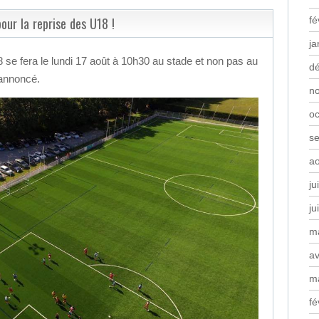
r la reprise des U18 !
fé
ja
se fera le lundi 17 août à 10h30 au stade et non pas au
d
annoncé.
n
oc
s
a
ju
ju
m
av
m
fé