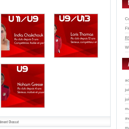
C
F
R
W
a
ju
ju
m
av
lément Chossat
m