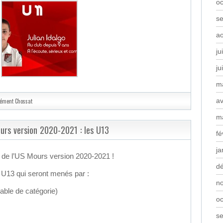
oc
s
a
ju
ju
m
av
lément Chossat
m
ours version 2020-2021 : les U13
fé
ja
f de l’US Mours version 2020-2021 !
d
 U13 qui seront menés par :
n
le de catégorie)
oc
s