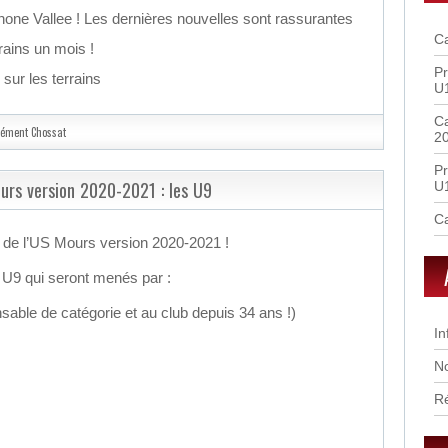
hone Vallee ! Les dernières nouvelles sont rassurantes
Ca
rrains un mois !
Pr
 sur les terrains
U
Ca
lément Chossat
2
Pr
ours version 2020-2021 : les U9
U
Ca
f de l’US Mours version 2020-2021 !
 U9 qui seront menés par :
le de catégorie et au club depuis 34 ans !)
In
No
R