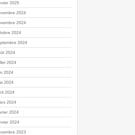
nvier 2025
écembre 2024
ovembre 2024
tobre 2024
eptembre 2024
oût 2024
illet 2024
in 2024
ai 2024
ril 2024
ars 2024
vrier 2024
nvier 2024
écembre 2023