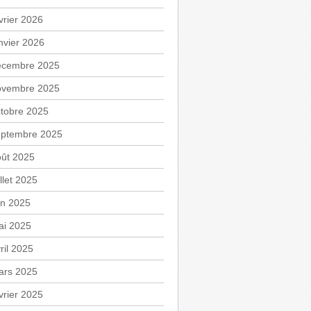
vrier 2026
nvier 2026
écembre 2025
ovembre 2025
tobre 2025
eptembre 2025
oût 2025
illet 2025
in 2025
ai 2025
ril 2025
ars 2025
vrier 2025