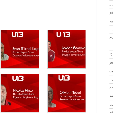
a
ju
ju
m
av
m
fé
ja
d
n
oc
s
a
ju