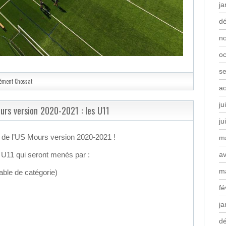
ja
d
n
oc
s
ément Chossat
a
ju
ours version 2020-2021 : les U11
ju
f de l’US Mours version 2020-2021 !
m
av
 U11 qui seront menés par :
m
le de catégorie)
fé
ja
d