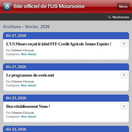
Site officiel de l'US Moursoise
Menu
Recherche
Archives › février, 2026
fév 27, 2026
L’US Mours reçoit le label FFF-Credit Agricole Jeunes Espoirs !
Par
Clément Chossat
Catégories:
Non classé
fév 27, 2026
Le programme du week-end
Par
Clément Chossat
Catégories:
Non classé
fév 23, 2026
Bon rétablissement Nono !
Par
Clément Chossat
Catégories:
Non classé
fév 22, 2026