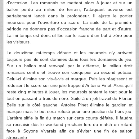
d’occasion. Les romanais se mettent alors à jouer et sur un
ballon perdu au milieu de terrain, l’attaquant adverse est
parfaitement lancé dans la profondeur. Il ajuste le portier
moursois pour l’ouverture du score. La suite de la première
période ne donnera pas d’occasion franche de part et d’autre.
La mi-temps est donc sifflée sur le score d’un but à zéro pour
les visiteurs.
La deuxième mi-temps débute et les moursois n’y arrivent
toujours pas, ils sont dominés dans tous les domaines du jeu.
Sur un ballon mal renvoyé par la défense, le milieu droit
romanais centre et trouve son coéquipier au second poteau.
Celui-ci élimine son vis-à-vis et marque. Puis les réagissent et
réduisent le score sur une jolie frappe d’Antoine Pinet. Alors qu’il
reste cinq minutes à jouer, les moursois tentent le tout pour le
tout en passant à trois derrière. Suite à un joli travail de Florian
Belle sur le côté gauche, Antoine Pinet élimine le gardien et
marque mais le but sera refusé pour une position de hors jeu.
L’arbitre siffle la fin du match sur cette courte défaite. Il faudra
se ressaisir dès le weekend prochain lors du match en retard
face à Soyons Vivarais afin de s’éviter une fin de saison
stressante.