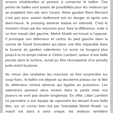
erreurs inhabituelles et peinent à conserver le ballon. Ces
pertes de balles sont autant de possibilités pour les visiteurs qui
se projettent très vite vers l’avant. Notre gardien Remi Bernard
n’est pas pour autant réellement mis en danger et après une
demi-heure, le pressing adverse baisse en intensité. C’est le
moment choisi par les moursois pour faire la différence, suite à
un bon travail côté gauche, Mehdi Khaldi est trouvé à l’opposé.
Il provoque son défenseur et centre du pied gauche dans la
course de David Goncalves qui place une tête imparable dans
la lucarne du gardien valentinois. Le score ne bougera plus
jusqu’à la mi-temps même si Cédric Lambert, auteur d’une belle
percée dans le surface, aurait pu être récompensé d’un penalty
juste avant la pause.
Au retour des vestiaires les moursois se font surprendre sur
coup franc, le ballon est déposé au deuxième poteau sur la tête
du défenseur central adverse qui égalise en puissance. Les
valentinois pensent alors revenir dans la partie mais nos
joueurs ne vont pas douter longtemps. En effet, Lilian Lambert
va permettre à son équipe de reprendre les devant d’une belle
tête, sur un corner bien tiré par l’inévitable Mehdi Khaldi. Le
match est alors à sens unique, les visiteurs semblent