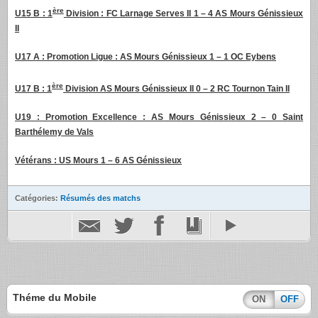
ère
U15 B : 1
Division : FC Larnage Serves II 1 – 4 AS Mours Génissieux
II
U17 A : Promotion Ligue : AS Mours Génissieux 1 – 1 OC Eybens
ère
U17 B : 1
Division AS Mours Génissieux II 0 – 2 RC Tournon Tain II
U19 : Promotion Excellence : AS Mours Génissieux 2 – 0 Saint
Barthélemy de Vals
Vétérans : US Mours 1 – 6 AS Génissieux
Catégories:
Résumés des matchs
Théme du Mobile
ON
OFF