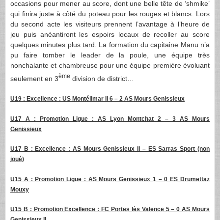
occasions pour mener au score, dont une belle tête de ‘shmike’
qui finira juste à côté du poteau pour les rouges et blancs. Lors
du second acte les visiteurs prennent l’avantage à l’heure de
jeu puis anéantiront les espoirs locaux de recoller au score
quelques minutes plus tard. La formation du capitaine Manu n’a
pu faire tomber le leader de la poule, une équipe très
nonchalante et chambreuse pour une équipe première évoluant
ème
seulement en 3
division de district…
U19 : Excellence : US Montélimar II 6 – 2 AS Mours Genissieux
U17 A : Promotion Ligue : AS Lyon Montchat 2 – 3 AS Mours
Genissieux
U17 B : Excellence : AS Mours Genissieux II – ES Sarras Sport (non
joué)
U15 A : Promotion Ligue : AS Mours Genissieux 1 – 0 ES Drumettaz
Mouxy
U15 B : Promotion Excellence : FC Portes lès Valence 5 – 0 AS Mours
Genissieux II