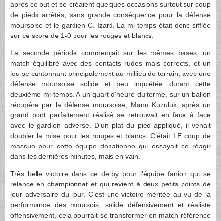
après ce but et se créaient quelques occasions surtout sur coup
de pieds arrêtés, sans grande conséquence pour la défense
moursoise et le gardien C. Izard. La mi-temps était donc sifflée
sur ce score de 1-0 pour les rouges et blancs.
La seconde période commençait sur les mêmes bases, un
match équilibré avec des contacts rudes mais corrects, et un
jeu se cantonnant principalement au millieu de terrain, avec une
défense moursoise solide et peu inquiétée durant cette
deuxième mi-temps. A un quart d’heure du terme, sur un ballon
récupéré par la défense moursoise, Manu Kuzuluk, après un
grand pont parfaitement réalisé se retrouvait en face à face
avec le gardien adverse. D’un plat du pied appliqué, il venait
doubler la mise pour les rouges et blancs. C’était LE coup de
massue pour cette équipe donatienne qui essayait de réagir
dans les dernières minutes, mais en vain.
Très belle victoire dans ce derby pour l’équipe fanion qui se
relance en championnat et qui revient à deux petits points de
leur adversaire du jour. C’est une victoire méritée au vu de la
performance des moursois, solide défensivement et réaliste
offensivement, cela pourrait se transformer en match référence