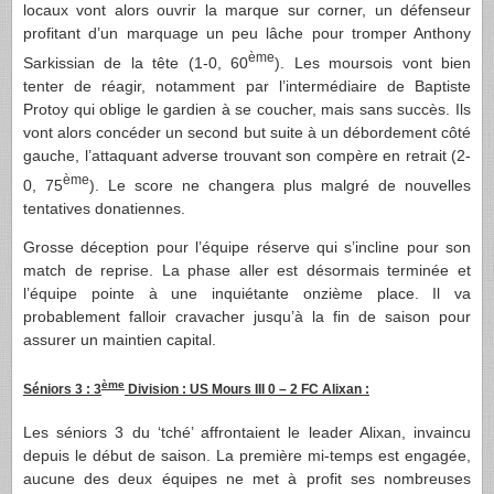
locaux vont alors ouvrir la marque sur corner, un défenseur
profitant d’un marquage un peu lâche pour tromper Anthony
ème
Sarkissian de la tête (1-0, 60
). Les moursois vont bien
tenter de réagir, notamment par l’intermédiaire de Baptiste
Protoy qui oblige le gardien à se coucher, mais sans succès. Ils
vont alors concéder un second but suite à un débordement côté
gauche, l’attaquant adverse trouvant son compère en retrait (2-
ème
0, 75
). Le score ne changera plus malgré de nouvelles
tentatives donatiennes.
Grosse déception pour l’équipe réserve qui s’incline pour son
match de reprise. La phase aller est désormais terminée et
l’équipe pointe à une inquiétante onzième place. Il va
probablement falloir cravacher jusqu’à la fin de saison pour
assurer un maintien capital.
ème
Séniors 3 : 3
Division : US Mours III 0 – 2 FC Alixan :
Les séniors 3 du ‘tché’ affrontaient le leader Alixan, invaincu
depuis le début de saison. La première mi-temps est engagée,
aucune des deux équipes ne met à profit ses nombreuses