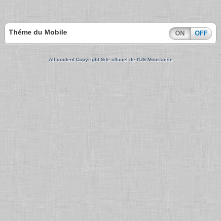
Théme du Mobile
ON
OFF
All content Copyright Site officiel de l'US Moursoise