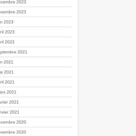
écembre 2023
ovembre 2023
in 2023
ril 2023
ril 2022
eptembre 2021
in 2021
ai 2021
ril 2021
ars 2021
vrier 2021
nvier 2021
écembre 2020
ovembre 2020