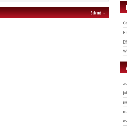
Suivant →
C
F
R
W
a
ju
ju
m
av