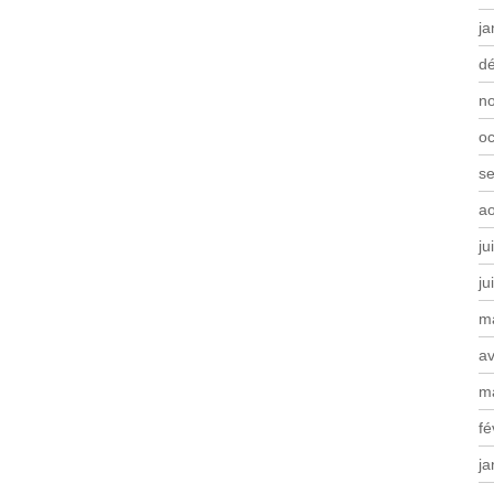
ja
d
n
oc
s
a
ju
ju
m
av
m
fé
ja