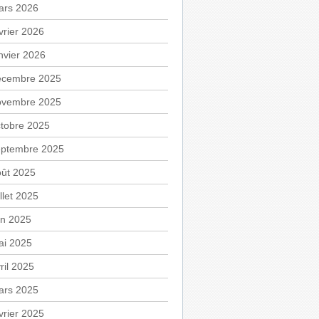
ars 2026
vrier 2026
nvier 2026
écembre 2025
ovembre 2025
tobre 2025
eptembre 2025
oût 2025
illet 2025
in 2025
ai 2025
ril 2025
ars 2025
vrier 2025