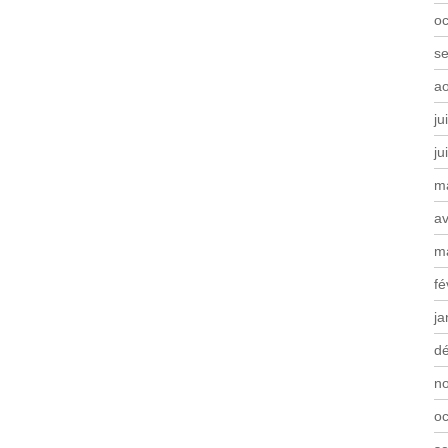
oc
s
a
ju
ju
m
av
m
fé
ja
d
n
oc