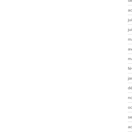
s
a
ju
ju
m
av
m
fé
ja
d
n
oc
s
a