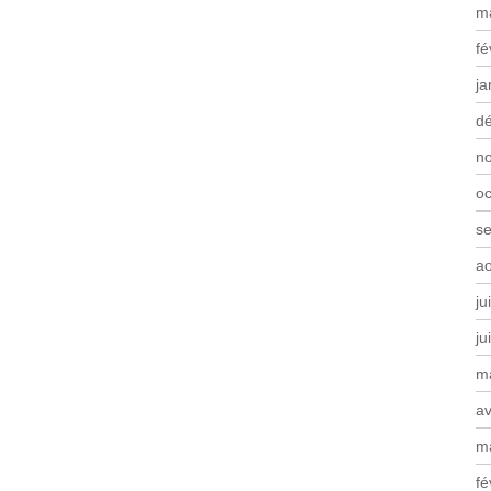
m
fé
ja
d
n
oc
s
a
ju
ju
m
av
m
fé