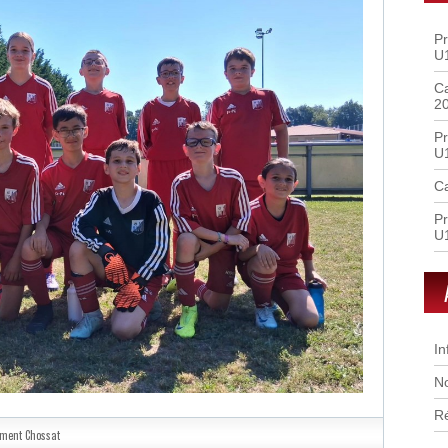
Pr
U
Ca
2
Pr
U
Ca
Pr
U
In
No
R
ément Chossat